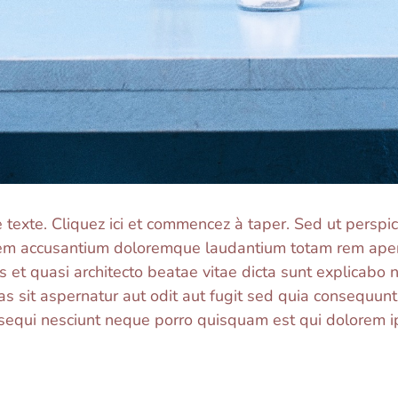
e texte. Cliquez ici et commencez à taper. Sed ut perspi
atem accusantium doloremque laudantium totam rem ap
atis et quasi architecto beatae vitae dicta sunt explicab
s sit aspernatur aut odit aut fugit sed quia consequun
 sequi nesciunt neque porro quisquam est qui dolorem i