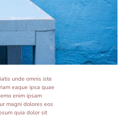
ciatis unde omnis iste
eriam eaque ipsa quae
o nemo enim ipsam
tur magni dolores eos
psum quia dolor sit