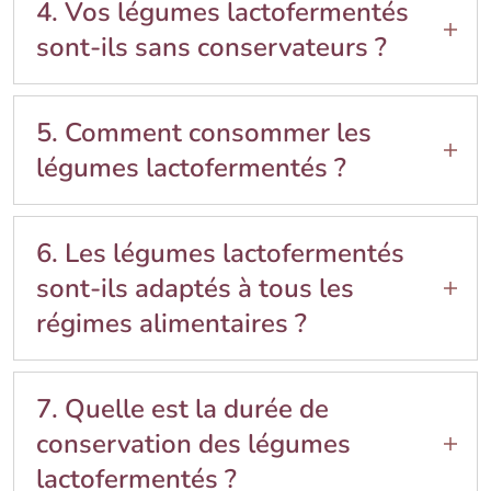
biologique, préparés avec des ingrédients frais
4. Vos légumes lactofermentés
et sans additifs artificiels.
sont-ils sans conservateurs ?
Oui, nos légumes lactofermentés sont naturels,
sans conservateurs, afin de garantir leur
5. Comment consommer les
fraîcheur et leurs bienfaits.
légumes lactofermentés ?
Les légumes lactofermentés peuvent être
dégustés en accompagnement de plats,
6. Les légumes lactofermentés
salades, ou même en-cas sains pour profiter de
sont-ils adaptés à tous les
leurs bienfaits.
régimes alimentaires ?
Oui, ils conviennent à la plupart des régimes
alimentaires, y compris végétariens,
7. Quelle est la durée de
végétaliens et sans gluten.
conservation des légumes
lactofermentés ?