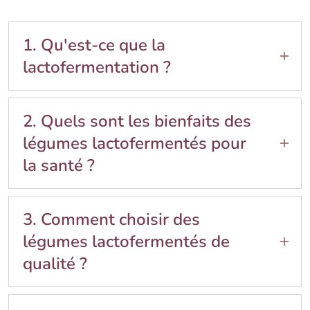
1. Qu'est-ce que la
lactofermentation ?
La lactofermentation est un processus de
conservation des légumes dans de l'eau salée,
2. Quels sont les bienfaits des
créant ainsi des probiotiques bénéfiques pour la
légumes lactofermentés pour
santé.
la santé ?
Les légumes lactofermentés sont riches en
probiotiques, enzymes et vitamines, favorisant
3. Comment choisir des
une meilleure digestion et renforçant le
légumes lactofermentés de
système immunitaire.
qualité ?
Optez pour des produits issus de l'agriculture